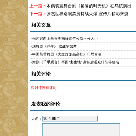
上一篇：
木偶装置舞台剧《爸爸的时光机》在乌镇演出
下一篇：
张杰世界巡演票房持续火爆 宣传片精彩来袭
相关文章
·
张艺兴向上向善湖南好青年公益不分大小
·
观舞剧《浮生》 叹战争如梦
·
中国芭蕾舞剧《大红灯笼高高挂》印尼首演
·
舞剧《千手观音》再回“出生地” 谢幕后观众排队等签名
相关评论
暂时还没有评论
发表我的评论
大名：