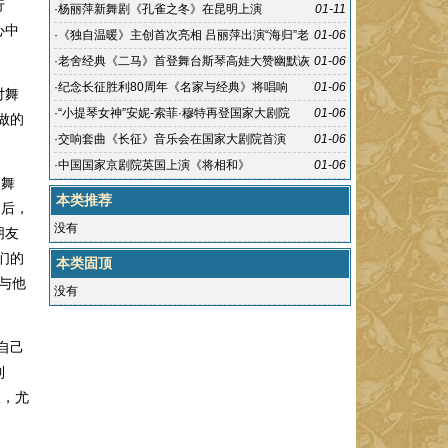
行
演
·
杨丽萍新舞剧《孔雀之冬》在昆明上演
01-11
心中
·
《独自温暖》主创首次亮相 吕丽萍出演“海归”老
01-06
妇
·
老舍经典《二马》首登舞台斯琴高娃大赞幽默诙
01-06
谐
·
纪念长征胜利80周年《名家与经典》将唱响
01-06
对舞
·
“小提琴女神”安妮-索菲·穆特再登国家大剧院
01-06
做的
·
交响套曲《长征》音乐会在国家大剧院首演
01-06
·
中国国家京剧院英国上演《将相和》
01-06
的舞
本类推荐
动后，
没有
朋友
们的
本类固顶
与他
没有
自己
到
人，尤