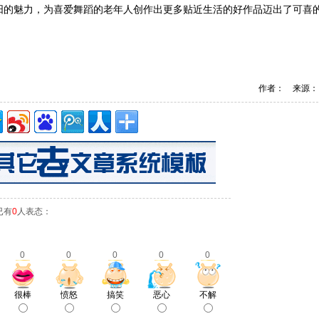
阳的魅力，为喜爱舞蹈的老年人创作出更多贴近生活的好作品迈出了可喜
作者： 来源：
已有
0
人表态：
0
0
0
0
0
很棒
愤怒
搞笑
恶心
不解