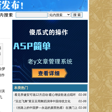
追
部
份梦
创作
本类热门
加演
·
看见李健安可场12月启动 暖心增设歌迷点唱环
01-06
几
节
·
“豆志飞舞”黄豆豆用舞蹈演绎中国传统文化
01-06
·
《丝路上的中国梦—永远的麦西热甫》在澳门上
01-06