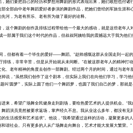
蹈，她们要把自己的经历和梦想用舞剧的形式表现出来，她们敢想也付诸
这部全部由中老年舞蹈爱好者参演的舞剧作品，把她们曾经的军旅生涯和
的先河，为老有所乐、老有所为做了最好的诠释。
者，这个舞剧的创作及排练过程带给他一个最大的感动，就是这些老年人
完成一部属于我们这个时代的作品，但叔叔阿姨给我的震撼远大于我为他们
同，但都有着一个毕生的爱好——舞蹈。”赵帅感慨这群从全国走到一起
厅排练，非常辛苦，但是从开始就从未间断。”在被这群老年人的精神打
文化、老年精神的角度去创作一部舞剧。经过两个月的时间，通过与老年
赵帅说，“虽然我们创作了这个剧本，但实际上我们在向他们学习，学习他
题叫‘圆梦’”，实际上圆了他们一个舞蹈梦，也圆了我们自己的梦，那就是
与进来，希望广场舞全民健身走到剧场，要给热爱艺术的人提供机会。“我
，舞蹈演员竟然被要求返场，掌声经久不息。我从业这么多年，都没有见
的生活感受和艺术追求”。他说，“我希望通过这样的活动，凝聚更多的
创和谐社会。只有更多的人从广场舞走向舞台，艺术才能大发展大繁荣。”