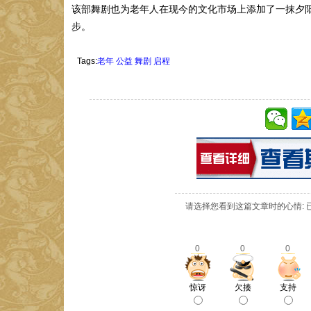
该部舞剧也为老年人在现今的文化市场上添加了一抹夕
步。
Tags:
老年
公益
舞剧
启程
请选择您看到这篇文章时的心情: 
0
0
0
惊讶
欠揍
支持