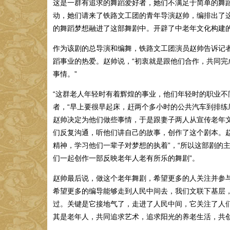
这是一群有追求的舞蹈爱好者，她们不满足于简单的舞
动，她们请来了铁路文工团的青年导演赵帅，编排出了
的舞蹈梦想融进了这部舞剧中。开辟了中老年文化构建
作为该剧的总导演和编舞，铁路文工团演员赵帅告诉记
蹈事业的热爱。赵帅说，“初衷就是跟他们合作，共同
事情。”
“这群老人年轻时有着辉煌的事业，他们年轻时的职业不
者，“早上要很早起床，赶两个多小时的公共汽车到排练
赵帅决定为他们做些事情，于是跟妻子两人从宣传老年
们反复沟通，听他们讲自己的故事，创作了这个剧本。
精神，学习他们一辈子对梦想的执着”，“所以这部剧的主
们一起创作一部反映老年人老有所乐的舞剧”。
赵帅最后说，做这个老年舞剧，希望更多的人关注并参
希望更多的编导能够走到人民中间去，我们文联下基层
过。关键是它接地气了，走进了人民中间，它关注了人们
其是老年人，共同追求艺术，追求阳光的养老生活，共