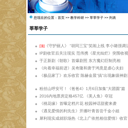
您现在的位置：
首页
>>
教学科研
>>
莘莘学子
>> 列表
莘莘学子
《守护丽人》 “胡同三宝”笑闹上线 李小璐强调
[顶]
IP剧收官后关注现实 范伟携《星光灿烂》突围收
于正新剧《朝歌》首爆剧照 东方魔幻巨制亮相
《向着幸福前进》吴奇隆和唐于鸿竟是虐心夫妇
《极品家丁》欢乐收官 陈赫金晨“搞”出现象级神剧
粉丝山呼安可！《爸爸4》1月6日加集“大团圆”篇
2016内地票房定格457亿 《美人鱼》夺冠
《桃花缘》首曝定档片花 校园神话甜蜜来袭
《遇见爱情的利先生》开播叶青首尝千金小姐
犀利现实成就职场热《北上广依然相信爱情》收官