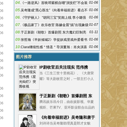
04
01-06
.
《一路逆风》首映邓紫棋自嘲“演技烂”不会装
06
05
01-06
.
吴奇隆成“黑心医生”《向着幸福前进》看点不
06
06
断
01-06
.
《守护丽人》 “胡同三宝”笑闹上线 李小璐强
06
07
调活在当下
01-07
.
《极品家丁》欢乐收官 陈赫金晨“搞”出现象级
06
08
神剧
01-11
.
于正新剧《朝歌》首爆剧照 东方魔幻巨制亮
06
09
相
01-06
.
张哲瀚《半妖倾城2》学捉妖戏里戏外爱看书
06
10
01-06
.
Clara继续性感＂情圣＂导演董旭：肖央演喜
06
剧鬼畜
图片推荐
06
IP剧收官后关注现实 范伟携
06
《星光灿烂》突围收视
当《三生三世十里桃花》、《大唐荣
06
耀》等大剧收官之时，一部主打小人
物创业历程的都市生活剧一跃冲到卫
06
视黄金档第二名。而冰冻三尺非一日
于正新剧《朝歌》首爆剧照 东
06
之寒，其实早在强势IP扎堆热播、明
星云集的开年强档，这部低调的电视
方魔幻巨制亮相
腾讯娱乐讯今日，由欢娱影视、华夏
06
剧便
视听、芒果TV、亚环影业联合出品的
06
东方神话史诗巨制《朝歌》首次曝光
《向着幸福前进》吴奇隆和唐于
06
了剧照，之前于正也通过个人微博发
鸿竟是虐心夫妇
刘诗诗当吴奇隆助理真是郎才女貌
布了《朝歌》主演名单，新晋“于女