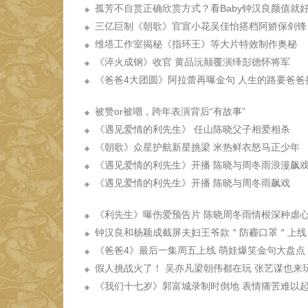
孤芳不自赏正确欣赏方式？看Baby钟汉良颜值就
三亿巨制《朝歌》官宣小花吴佳怡搭档阿娇保剑锋
维塔工作室揭秘《指环王》等大片特效制作奥秘
《淬火成钢》收官 黄品沅颠覆演绎彭德怀将军
《爸爸4大团圆》阿拉蕾再曝金句 人生的路要爸爸
被赞or被嘲，跨年表演背后“有故事”
《遇见爱情的利先生》 任山陈晓父子相爱相杀
《朝歌》众星护航新星挑梁 米热鲜衣怒马正少年
《遇见爱情的利先生》开播 陈晓与周冬雨浪漫飙
《遇见爱情的利先生》开播 陈晓与周冬雨飙戏
《利先生》曝伤爱预告片 陈晓周冬雨情根深种虐心
钟汉良和杨颖成截屏夫妇王爷款＂防霾口罩＂上线
《爸爸4》最后一集周五上线 萌娃爆笑金句大盘点
假人挑战火了！ 吴亦凡梁朝伟都在玩 张艺谋也来
《我们十七岁》郭富城录制时倒地 表情痛苦难以