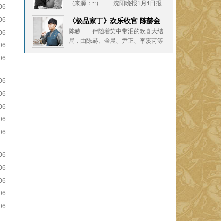
（来源：~） 沈阳晚报1月4日报
郎”吴谨言全新演绎妲己，张哲瀚则挑
06
道由吴奇隆、唐于鸿、王新、周韦彤
战姬
06
《极品家丁》欢乐收官 陈赫金
主演的都市家庭伦理电视剧《向着幸
晨“搞”出现象级神剧
陈赫 伴随着笑中带泪的欢喜大结
06
福前进》，1月2日登陆央视八套，该
局，由陈赫、金晨、尹正、李溪芮等
剧以吴奇隆饰演的温文尔雅的产科医
06
主演的古装爆笑喜剧《极品家丁》在
生颜
06
优酷完美收官，广大网友直呼：没看
够！求续集！自上线以来，《极品家
丁》凭借无厘头的搞笑剧情，以及新
06
鲜有趣的
06
06
06
06
06
06
06
06
06