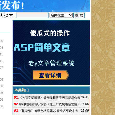
06
04
11
11
07
06
06
本类热门
06
01
01-11
.
《向着幸福前进》吴奇隆和唐于鸿竟是虐心夫
06
02
妇
01-06
.
犀利现实成就职场热《北上广依然相信爱情》
06
03
收官
01-06
.
《桃花缘》首曝定档片花 校园神话甜蜜来袭