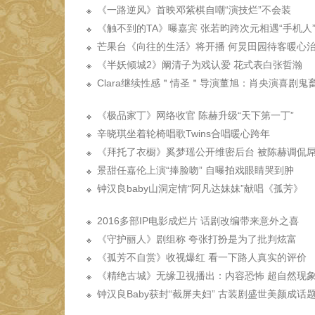
《一路逆风》首映邓紫棋自嘲“演技烂”不会装
《触不到的TA》曝嘉宾 张若昀跨次元相遇“手机人
芒果台《向往的生活》将开播 何炅田园待客暖心
《半妖倾城2》阚清子为戏认爱 花式表白张哲瀚
Clara继续性感＂情圣＂导演董旭：肖央演喜剧鬼
《极品家丁》网络收官 陈赫升级“天下第一丁”
辛晓琪坐着轮椅唱歌Twins合唱暖心跨年
《拜托了衣橱》奚梦瑶公开维密后台 被陈赫调侃
景甜任嘉伦上演“捧脸吻” 自曝拍戏眼睛哭到肿
钟汉良baby山洞定情“阿凡达妹妹”献唱《孤芳》
2016多部IP电影成烂片 话剧改编带来意外之喜
《守护丽人》剧组称 夸张打扮是为了批判炫富
《孤芳不自赏》收视爆红 看一下路人真实的评价
《精绝古城》无缘卫视播出：内容恐怖 超自然现
钟汉良Baby获封“截屏夫妇” 古装剧盛世美颜成话