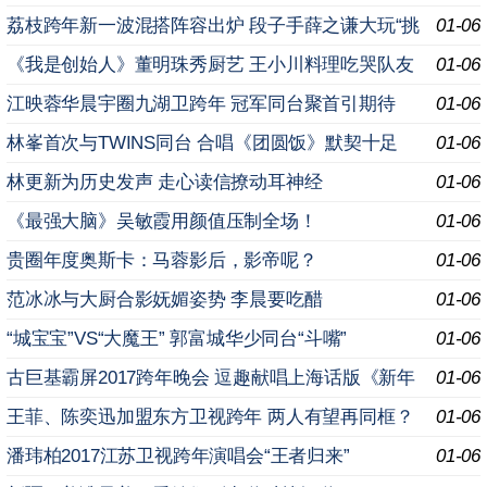
荔枝跨年新一波混搭阵容出炉 段子手薛之谦大玩“挑
01-06
战”pk“大魔王”谭晶
《我是创始人》董明珠秀厨艺 王小川料理吃哭队友
01-06
江映蓉华晨宇圈九湖卫跨年 冠军同台聚首引期待
01-06
林峯首次与TWINS同台 合唱《团圆饭》默契十足
01-06
林更新为历史发声 走心读信撩动耳神经
01-06
《最强大脑》吴敏霞用颜值压制全场！
01-06
贵圈年度奥斯卡：马蓉影后，影帝呢？
01-06
范冰冰与大厨合影妩媚姿势 李晨要吃醋
01-06
“城宝宝”VS“大魔王” 郭富城华少同台“斗嘴”
01-06
古巨基霸屏2017跨年晚会 逗趣献唱上海话版《新年
01-06
好》
王菲、陈奕迅加盟东方卫视跨年 两人有望再同框？
01-06
潘玮柏2017江苏卫视跨年演唱会“王者归来”
01-06