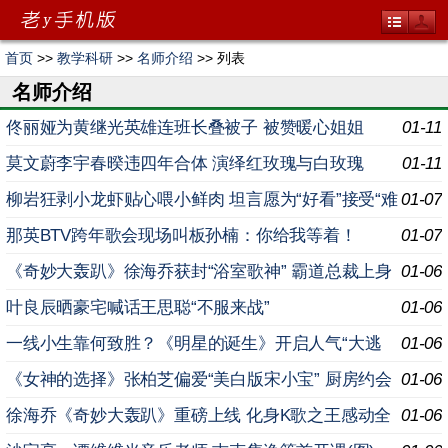
首页
>>
教学科研
>>
名师介绍
>> 列表
名师介绍
佟丽娅为黄继光英雄连班长叠被子 被赞暖心姐姐
01-11
莫文蔚李宇春暌违四年合体 演绎红玫瑰与白玫瑰
01-11
柳岩狂剥小龙虾贴心喂小鲜肉 坦言愿为“好看”接受“难
01-07
穿”
那英BTV跨年歌会现场叫板孙楠：你给我等着！
01-07
《奇妙大轰趴》徐海乔获封“浴室歌神” 霸道总裁上身
01-06
玩公主抱
叶良辰晒豪宅喊话王思聪“不服来战”
01-06
一线小生靠何致胜？《明星的诞生》开启人气“大逃
01-06
杀”
《女神的选择》张柏芝偏爱“美白版宋小宝” 厨房约会
01-06
被抢“男友”
徐海乔《奇妙大轰趴》重磅上线 化身K歌之王感动全
01-06