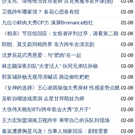
场
沙宝亮、谭维维当音乐老师 吉克隽逸等首开课(图)
01-06
卫视跨年哪家强？ 各花心思各有招
01-06
九位小鲜肉大秀CP力 满屏Bromance粉红
01-06
《相亲》节目组回应：女权者评判过早，请看第二期
01-06
郎朗、莫文蔚同框跨界 东方跨年合演京剧
01-06
沈梦辰花式秀恩爱：与“肥肉”在一起
01-06
林志颖深夜归队“大变活人” 伙同兄弟坑孙杨
01-06
郭富城孙杨无视导演喊话 路边偷吃粑粑
01-06
《女神的选择》王心凌跳瑜伽大秀身材 性感姿势点燃
01-06
现场
吴昕自嘲游戏黑洞 众星甘拜萌娃为师
01-06
大张伟关晓彤BTV跨年歌会大秀“京片子”
01-06
王力宏加盟湖南卫视跨年 将带自己的乐队到现场
01-06
秦岚遭袭胸是乌龙！当事人独家回应：剧情需要
01-06