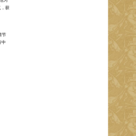
点，获
情节
行中