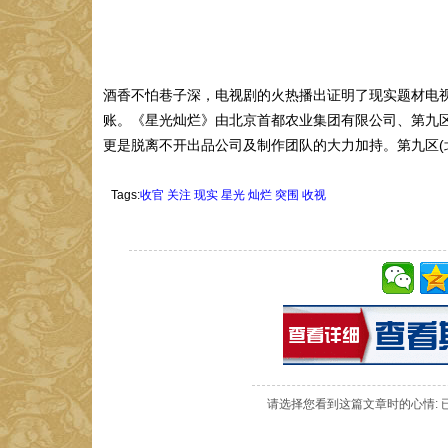
酒香不怕巷子深，电视剧的火热播出证明了现实题材电
账。《星光灿烂》由北京首都农业集团有限公司、第九区
更是脱离不开出品公司及制作团队的大力加持。第九区(
Tags:
收官
关注
现实
星光
灿烂
突围
收视
请选择您看到这篇文章时的心情: 