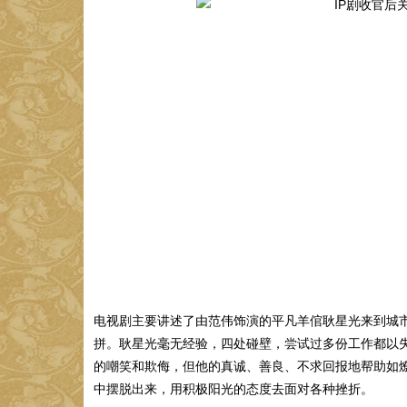
电视剧主要讲述了由范伟饰演的平凡羊倌耿星光来到城
拼。耿星光毫无经验，四处碰壁，尝试过多份工作都以失
的嘲笑和欺侮，但他的真诚、善良、不求回报地帮助如
中摆脱出来，用积极阳光的态度去面对各种挫折。