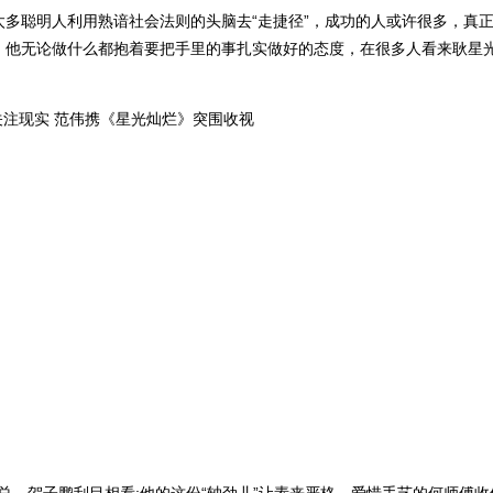
多聪明人利用熟谙社会法则的头脑去“走捷径”，成功的人或许很多，真
，他无论做什么都抱着要把手里的事扎实做好的态度，在很多人看来耿星光
兰总、贺子鹏刮目相看;他的这份“轴劲儿”让素来严格、爱惜手艺的何师傅收