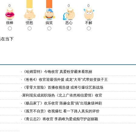
0
0
0
很棒
愤怒
搞笑
恶心
不解
活在当下
·
《哈姆雷特》今晚收官 真爱粉穿霾来看凯丽
·
《爸爸4》收官迎最强外援 成龙“大哥”式带娃变孩子王
·
《零零大冒险》首播收视告捷 或将引爆综艺新战场
·
犀利现实成就职场热《北上广依然相信爱情》收官
·
《极品家丁》欢乐收官 陈赫金晨“搞”出现象级神剧
·
《孤芳不自赏》收视爆红 看一下路人真实的评价
·
《青云志2》将收官 李易峰为爱成痴守护赵丽颖