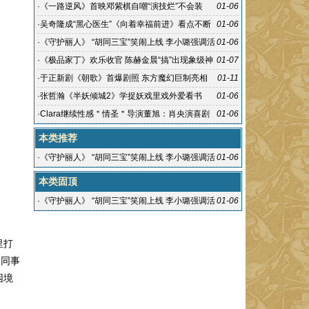
·
《一路逆风》首映邓紫棋自嘲“演技烂”不会装
01-06
·
吴奇隆成“黑心医生”《向着幸福前进》看点不断
01-06
·
《守护丽人》 “胡同三宝”笑闹上线 李小璐强调活
01-06
在当下
·
《极品家丁》欢乐收官 陈赫金晨“搞”出现象级神
01-07
剧
·
于正新剧《朝歌》首爆剧照 东方魔幻巨制亮相
01-11
·
张哲瀚《半妖倾城2》学捉妖戏里戏外爱看书
01-06
·
Clara继续性感＂情圣＂导演董旭：肖央演喜剧
01-06
鬼畜
本类推荐
·
《守护丽人》 “胡同三宝”笑闹上线 李小璐强调活
01-06
在当下
本类固顶
·
《守护丽人》 “胡同三宝”笑闹上线 李小璐强调活
01-06
在当下
里打
、同事
困境