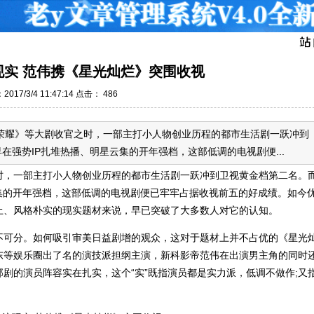
现实 范伟携《星光灿烂》突围收视
017/3/4 11:47:14 点击：
486
荣耀》等大剧收官之时，一部主打小人物创业历程的都市生活剧一跃冲到
强势IP扎堆热播、明星云集的开年强档，这部低调的电视剧便...
时，一部主打小人物创业历程的都市生活剧一跃冲到卫视黄金档第二名。
集的开年强档，这部低调的电视剧便已牢牢占据收视前五的好成绩。如今
土、风格朴实的现实题材来说，早已突破了大多数人对它的认知。
不可分。如何吸引审美日益剧增的观众，这对于题材上并不占优的《星光
东等娱乐圈出了名的演技派担纲主演，新科影帝范伟在出演男主角的同时
剧的演员阵容实在扎实，这个“实”既指演员都是实力派，低调不做作;又