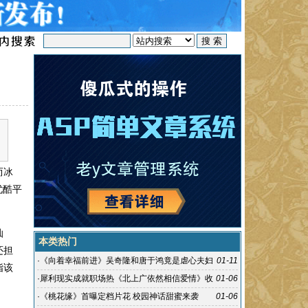
而冰
优酷平
灿
本类热门
还担
·
《向着幸福前进》吴奇隆和唐于鸿竟是虐心夫妇
01-11
指该
·
犀利现实成就职场热《北上广依然相信爱情》收
01-06
官
·
《桃花缘》首曝定档片花 校园神话甜蜜来袭
01-06