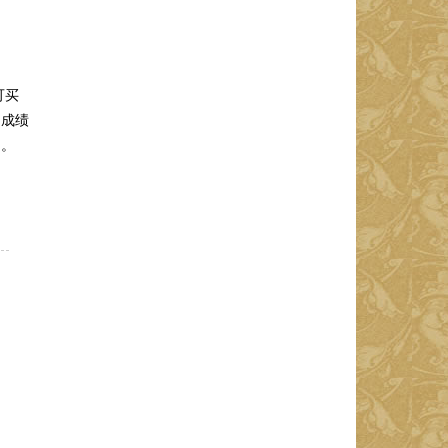
可买
的成绩
品。