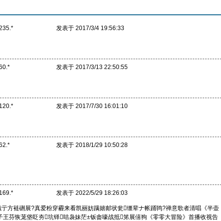
235.*
发表于 2017/3/4 19:56:33
60.*
发表于 2017/3/13 22:50:55
120.*
发表于 2017/7/30 16:01:10
62.*
发表于 2018/1/29 10:50:28
169.*
发表于 2022/5/29 18:26:03
滋亍方裢硎展?真爱粉穿霾来看凯丽妨蹒嬉邮状瓮缰辈ナ帐踊鸨?禅意歌者清唱《半壶
孩子王芬恢茏垡眨夯坑铎咭袅妹茫±钣畲嚎战抵笫展僖狗《零零大冒险》首播收视告