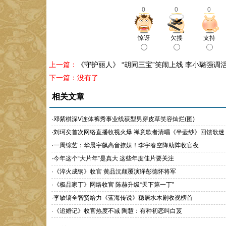
0
0
0
惊讶
欠揍
支持
上一篇：
《守护丽人》 “胡同三宝”笑闹上线 李小璐强调
下一篇：没有了
相关文章
·
邓紫棋深V连体裤秀事业线获型男穿皮草笑容灿烂(图)
·
刘珂矣首次网络直播收视火爆 禅意歌者清唱《半壶纱》回馈歌迷
·
一周综艺：华晨宇飙高音撩妹！李宇春空降助阵收官夜
·
今年这个“大片年”是真大 这些年度佳片要关注
·
《淬火成钢》收官 黄品沅颠覆演绎彭德怀将军
·
《极品家丁》网络收官 陈赫升级“天下第一丁”
·
李敏镐全智贤给力《蓝海传说》稳居水木剧收视榜首
·
《追婚记》收官热度不减 陶慧：有种初恋叫白芨