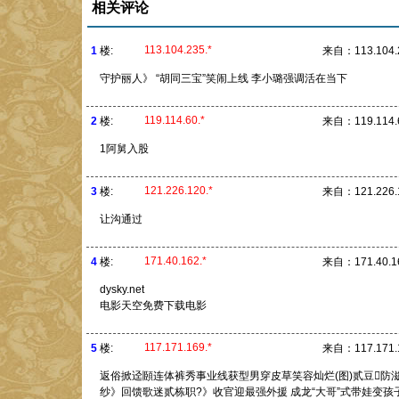
相关评论
113.104.235.*
1
楼:
来自：
113.104.
守护丽人》 “胡同三宝”笑闹上线 李小璐强调活在当下
119.114.60.*
2
楼:
来自：
119.114.
1阿舅入股
121.226.120.*
3
楼:
来自：
121.226.
让沟通过
171.40.162.*
4
楼:
来自：
171.40.1
dysky.net
电影天空免费下载电影
117.171.169.*
5
楼:
来自：
117.171.
返俗掀迳頥连体裤秀事业线获型男穿皮草笑容灿烂(图)贰豆防
纱》回馈歌迷贰栋职?》收官迎最强外援 成龙“大哥”式带娃变