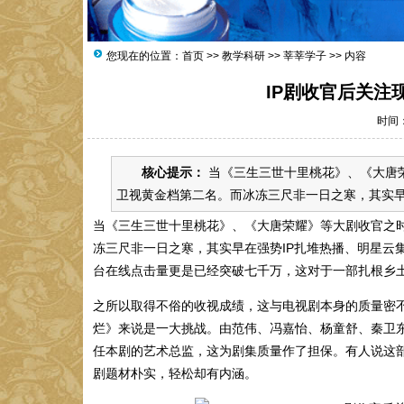
您现在的位置：
首页
>>
教学科研
>>
莘莘学子
>> 内容
IP剧收官后关注
时间：2
核心提示：
当《三生三世十里桃花》、《大唐
卫视黄金档第二名。而冰冻三尺非一日之寒，其实早在
当《三生三世十里桃花》、《大唐荣耀》等大剧收官之
冻三尺非一日之寒，其实早在强势IP扎堆热播、明星云
台在线点击量更是已经突破七千万，这对于一部扎根乡
之所以取得不俗的收视成绩，这与电视剧本身的质量密
烂》来说是一大挑战。由范伟、冯嘉怡、杨童舒、秦卫
任本剧的艺术总监，这为剧集质量作了担保。有人说这部
剧题材朴实，轻松却有内涵。