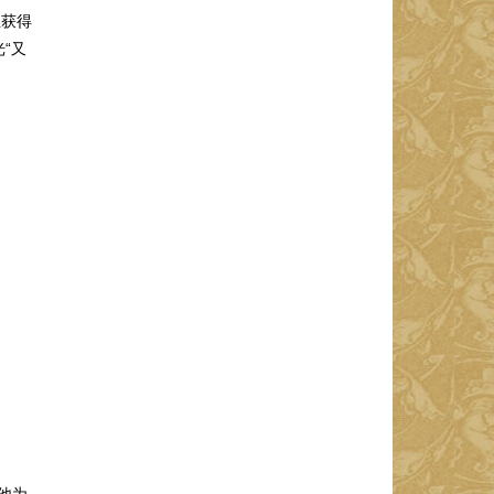
正获得
“又
他为