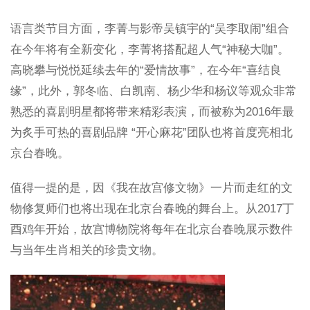
语言类节目方面，李菁与影帝吴镇宇的“吴李取闹”组合
在今年将有全新变化，李菁将搭配超人气“神秘大咖”。
高晓攀与悦悦延续去年的“爱情故事”，在今年“喜结良
缘”，此外，郭冬临、白凯南、杨少华和杨议等观众非常
熟悉的喜剧明星都将带来精彩表演，而被称为2016年最
为炙手可热的喜剧品牌 “开心麻花”团队也将首度亮相北
京台春晚。
值得一提的是，因《我在故宫修文物》一片而走红的文
物修复师们也将出现在北京台春晚的舞台上。从2017丁
酉鸡年开始，故宫博物院将每年在北京台春晚展示数件
与当年生肖相关的珍贵文物。