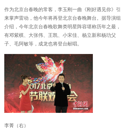
作为北京台春晚的常客，李玉刚一曲《刚好遇见你》引
来掌声雷动，他今年将再登北京台春晚舞台。据导演组
介绍，今年北京台春晚歌舞类明星阵容堪称历年之最，
有邓紫棋、大张伟、王凯、小宋佳、杨立新和杨玏父
子、毛阿敏等，成龙也将登台献唱。
李菁（右）