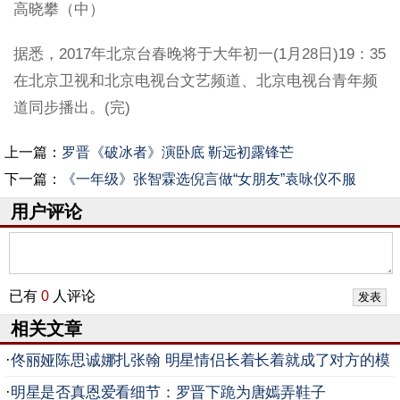
高晓攀（中）
据悉，2017年北京台春晚将于大年初一(1月28日)19：35
在北京卫视和北京电视台文艺频道、北京电视台青年频
道同步播出。(完)
上一篇：
罗晋《破冰者》演卧底 靳远初露锋芒
下一篇：
《一年级》张智霖选倪言做“女朋友”袁咏仪不服
用户评论
已有
0
人评论
相关文章
·
佟丽娅陈思诚娜扎张翰 明星情侣长着长着就成了对方的模
样
·
明星是否真恩爱看细节：罗晋下跪为唐嫣弄鞋子