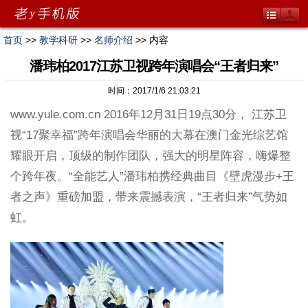
首页
>>
教学科研
>>
名师介绍
>> 内容
潘玮柏2017江苏卫视跨年演唱会“王者归来”
时间：2017/1/6 21:03:21
www.yule.com.cn 2016年12月31日19点30分， 江苏卫
视“17聚幸福”跨年演唱会华丽的大幕在澳门金光综艺馆
耀眼开启，顶级的制作团队，强大的明星阵容，嗨爆整
个跨年夜。“全能艺人”潘玮柏携经典曲目《壁虎漫步+王
者之声》重磅加盟，带来震撼表演，“王者归来”气势如
虹。