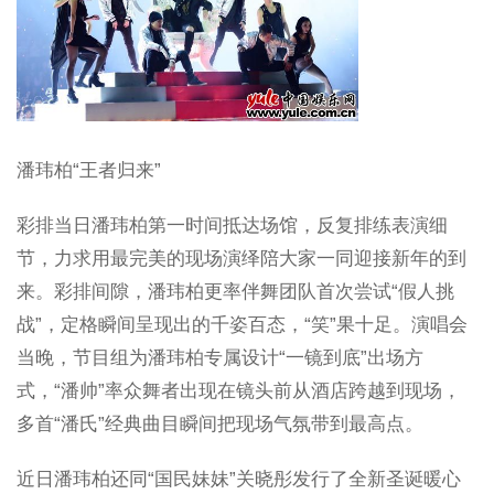
潘玮柏“王者归来”
彩排当日潘玮柏第一时间抵达场馆，反复排练表演细
节，力求用最完美的现场演绎陪大家一同迎接新年的到
来。彩排间隙，潘玮柏更率伴舞团队首次尝试“假人挑
战”，定格瞬间呈现出的千姿百态，“笑”果十足。演唱会
当晚，节目组为潘玮柏专属设计“一镜到底”出场方
式，“潘帅”率众舞者出现在镜头前从酒店跨越到现场，
多首“潘氏”经典曲目瞬间把现场气氛带到最高点。
近日潘玮柏还同“国民妹妹”关晓彤发行了全新圣诞暖心