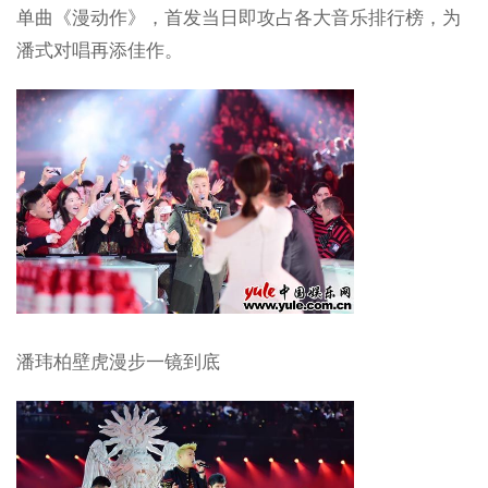
单曲《漫动作》，首发当日即攻占各大音乐排行榜，为
潘式对唱再添佳作。
潘玮柏壁虎漫步一镜到底