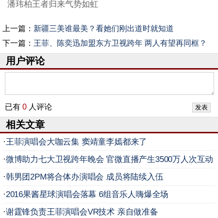
潘玮柏王者归来气势如虹
上一篇：
新疆三美谁最美？看她们刚出道时就知道
下一篇：
王菲、陈奕迅加盟东方卫视跨年 两人有望再同框？
用户评论
已有
0
人评论
相关文章
·
王菲演唱会大咖云集 窦靖童李嫣都来了
·
微博助力七大卫视跨年晚会 官微直播产生3500万人次互动
·
韩男团2PM将合体办演唱会 成员将陆续入伍
·
2016果酱星球演唱会落幕 6组音乐人嗨爆全场
·
谢霆锋负责王菲演唱会VR技术 亲自做准备