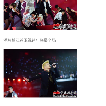
潘玮柏江苏卫视跨年嗨爆全场