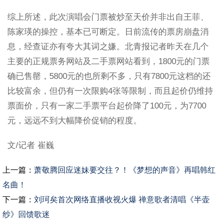
综上所述，此次演唱会门票被炒至天价并非出自王菲、
陈家瑛的操控，基本已可断定。日前流传的票房崩盘消
息，经查证亦有夸大其词之嫌。北青报记者昨天在几个
主要的正规票务网站及二手票网站看到，1800元的门票
确已售罄，5800元的也所剩不多，只有7800元这档的还
比较富余，但仍有一次限购4张等限制，而且起价仍维持
票面价，只有一家二手票平台起价降了100元，为7700
元，远远不到大幅降价促销的程度。
文/记者 崔巍
上一篇：
萧敬腾回应迷妹要交往？！《梦想的声音》再唱韩红
名曲！
下一篇：
刘珂矣首次网络直播收视火爆 禅意歌者清唱《半壶
纱》回馈歌迷