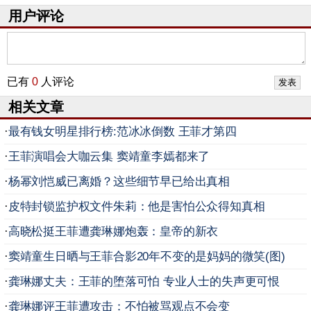
用户评论
已有
0
人评论
相关文章
·
最有钱女明星排行榜:范冰冰倒数 王菲才第四
·
王菲演唱会大咖云集 窦靖童李嫣都来了
·
杨幂刘恺威已离婚？这些细节早已给出真相
·
皮特封锁监护权文件朱莉：他是害怕公众得知真相
·
高晓松挺王菲遭龚琳娜炮轰：皇帝的新衣
·
窦靖童生日晒与王菲合影20年不变的是妈妈的微笑(图)
·
龚琳娜丈夫：王菲的堕落可怕 专业人士的失声更可恨
·
龚琳娜评王菲遭攻击：不怕被骂观点不会变