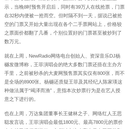
示，当晚8时预售开启后，同时有39万人在线抢票，门票
在32秒内便被一抢而空。但时隔不到一天，据说已被抢
空的门票又开始大量出现在各个二手票网站上，价格较
之票面价都翻了几番，个别位置好的门票甚至被炒到了
数万元。
就在上周，NewRadio网络电台创始人、资深音乐DJ杨
樾发微博称，王菲演唱会的绝大多数门票还捂在主办方
手里，之前被秒杀的大麦网预售票其实仅有800张，而不
是全场的8900张。杨樾还质疑王菲及其经纪人陈家瑛这
种做法属于“竭泽而渔”，意指本次炒票行为是在艺人授
意之下进行的。
也在上周，万达集团董事长王健林之子、网络红人王思
聪发言说，王菲演唱会最低1800元、最高7800元的票价