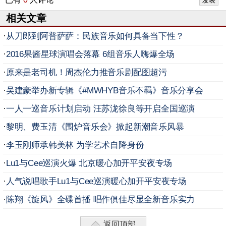
相关文章
·
从刀郎到阿普萨萨：民族音乐如何具备当下性？
·
2016果酱星球演唱会落幕 6组音乐人嗨爆全场
·
原来是老司机！周杰伦力推音乐剧配图超污
·
吴建豪举办新专辑《#MWHYB音乐不羁》音乐分享会
·
一人一巡音乐计划启动 汪苏泷徐良等开启全国巡演
·
黎明、费玉清《围炉音乐会》掀起新潮音乐风暴
·
李玉刚师承韩美林 为学艺术自降身份
·
Lu1与Cee巡演火爆 北京暖心加开平安夜专场
·
人气说唱歌手Lu1与Cee巡演暖心加开平安夜专场
·
陈翔《旋风》全碟首播 唱作俱佳尽显全新音乐实力
返回顶部