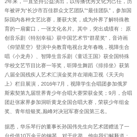
2年来，一直坚持公益演出，以传播优秀文化为己任，历
年被评为“长沙市百佳群众文艺团队”“最佳团队”，参加国
际国内各种文艺比赛，屡获大奖，成为外界了解特殊教
育的一扇窗口，一张文化名片。其中，突出成绩有： 原
创音乐剧《特别幸福》获中国艺术节“群星奖”，音诗画
《仰望星空》登演中央教育电视台龙年春晚，视障生合
唱《小龙舟》、智障生音乐剧《童话王国》获全国特殊
学校文艺节目比赛一等奖，听障生舞蹈《排排坐》获第
八届全国残疾人艺术汇演金奖并在湖南卫视《天天向
上》栏目展演，2016年7月，视障学生合唱团参加俄罗
斯索契第九届世界青少年合唱大赛荣获金奖；9月，合唱
团赴张家界参加洞听黄龙全国合唱大赛，荣获少年组金
奖、青年组银奖,巅峰对决冠军赛全国第三名。
据悉，华乐琴行的董事长孙国伟先生向艺术团赠送了一
台价值10万余元的钢琴。对于此举，他向我们解释道：