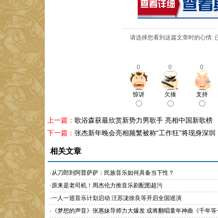
请选择您看到这篇文章时的心情: 
0
0
0
惊讶
欠揍
支持
上一篇：
歌浴森获最欣赏新势力男歌手 亮相中国新歌榜
下一篇：
张杰新年晚会亮相频繁被称“工作狂”将现身深圳
相关文章
·
从刀郎到阿普萨萨：民族音乐如何具备当下性？
·
原来是老司机！周杰伦力推音乐剧配图超污
·
一人一巡音乐计划启动 汪苏泷徐良等开启全国巡演
·
《梦想的声音》张惠妹导师力大爆发 或将翻唱童年神曲《千年等