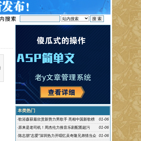
秀
本类热门
·
歌浴森获最欣赏新势力男歌手 亮相中国新歌榜
01-06
·
原来是老司机！周杰伦力推音乐剧配图超污
01-06
·
陈志朋“志爱”深圳热力开唱忆吴奇隆兄弟情当众
01-06