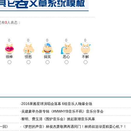
已有
0
人表态：
0
0
0
0
0
很棒
愤怒
搞笑
恶心
不解
·
2016果酱星球演唱会落幕 6组音乐人嗨爆全场
·
吴建豪举办新专辑《#MWHYB音乐不羁》音乐分享会
·
黎明、费玉清《围炉音乐会》掀起新潮音乐风暴
一回》
·
《梦想的声音》林俊杰萧敬腾再遇同门！林师叔送绿蛋糕耍心机？！