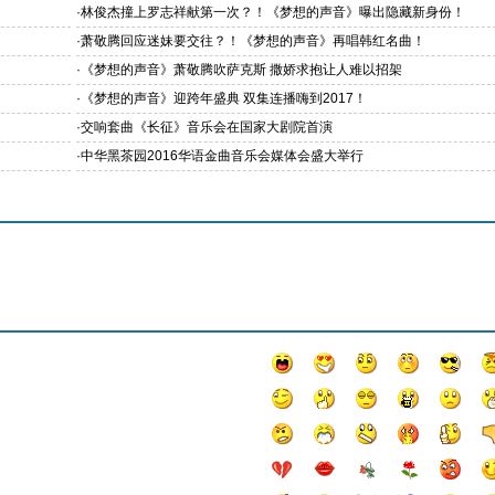
·
林俊杰撞上罗志祥献第一次？！《梦想的声音》曝出隐藏新身份！
·
萧敬腾回应迷妹要交往？！《梦想的声音》再唱韩红名曲！
·
《梦想的声音》萧敬腾吹萨克斯 撒娇求抱让人难以招架
·
《梦想的声音》迎跨年盛典 双集连播嗨到2017！
·
交响套曲《长征》音乐会在国家大剧院首演
·
中华黑茶园2016华语金曲音乐会媒体会盛大举行