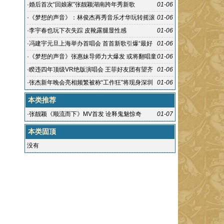
洒泪
·
婚后首次“回娘家”张靓颖湖南跨年秀新歌
01-06
·
《梦想的声音》：林俊杰再秀音乐才华玩转摇滚
01-06
曲风
·
李宇春也玩下衣失踪 皮靴露腿显性感
01-06
·
冯建宇元旦上海举办首唱会 首首新歌引爆“最好
01-06
的时光”
·
《梦想的声音》张惠妹导师力大爆发 或将翻唱童
01-06
年神曲《千年等一回》
·
睽违四年顶级VR绝版演唱会 王菲好友团有望齐
01-06
现身
·
张杰新年晚会亮相频繁被称“工作狂”将现身深圳
01-06
本类推荐
·
张靓颖《顺流而下》MV首发 诠释鬼魅惊奇
01-07
本类固顶
没有