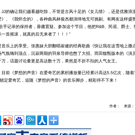
JJ的确让我们越看越吃惊，不管是古风十足的《女儿情》，还是优雅浪
爱》、《我怀念的》，各种曲风林俊杰都演绎地无可挑剔。有网友这样盛
歌手记录的保持者，毋庸置疑。参加这个节目，他把R&B、民谣、爵士、
示一首摇滚，就真的后无来者了！！！”
是音乐上的享受。张惠妹大胆翻唱崔健的经典歌曲《快让我在这雪地上撒
场气氛嗨到顶点，沉寂两期的羽泉导师也憋了大招。而田馥甄版本的《演
千万，话题讨论量更是高达数十万，果然是不折不扣的人气女王。
目前《梦想的声音》在爱奇艺的累积播放量已经累计高达5.5亿次，随着
00锁定爱奇艺，追随《梦想的声音》的音乐脚步，精彩停不下来！
作者： 来源：