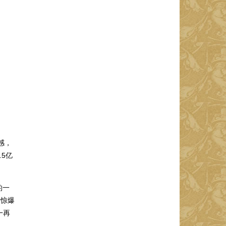
感，
5亿
的一
是惊爆
一再