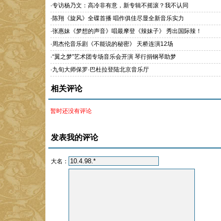
·
专访杨乃文：高冷非有意，新专辑不摇滚？我不认同
·
陈翔《旋风》全碟首播 唱作俱佳尽显全新音乐实力
·
张惠妹《梦想的声音》唱最摩登《辣妹子》 秀出国际辣！
·
周杰伦音乐剧《不能说的秘密》 天桥连演12场
·
“翼之梦”艺术团专场音乐会开演 琴行捐钢琴助梦
·
九旬大师保罗·巴杜拉登陆北京音乐厅
相关评论
暂时还没有评论
发表我的评论
大名：