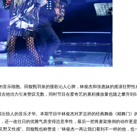
们的音乐细胞。田馥甄羽泉的慢歌沁人心脾，林俊杰和张惠妹的摇滚狂野性
吉他功力引来赞叹无数，同时节目在爱奇艺的累积播放量也随之攀升到5.
露出惊人的音乐才华。本期节目中林俊杰对罗志祥的经典舞曲《精舞门》
力，还一改往日的优雅气质变得恣意率性，最后一把将麦架推倒的动作更
“又野又性感”。田馥甄也称赞道：“林俊杰一再让我们看到不一样的他，也