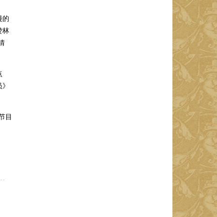
漫的
赞林
情
点
员》
节目