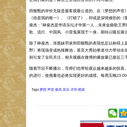
田馥甄的评价无疑是最客观最公道的。在《梦想的声音》
《你是我的唯一》、《打错了》，抑或是深情难拒的《
俊杰：“林俊杰是华语乐坛才华第一人，未来金曲歌王男
歌、流行、中国风、小雷鬼展现于一身。期待JJ最后展
除了林俊杰，张惠妹羽泉和田馥甄的表现也足以称得上
野》将现场变成热辣舞池，甚至大秀跆拳道功力带动全
则引发了全民关注，相关视频在微博的播放量已接近三
随着节目不断播出，导师们也带给观众越来越多的惊喜。
的进行，收视量也必将实现更好的成绩。每周五晚23:
Tags:
梦想
声音
俊杰
音乐
才华
摇滚