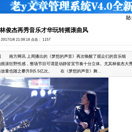
林俊杰再秀音乐才华玩转摇滚曲风
017/1/6 21:08:18 点击：
1157
唱 南方网讯 上周播出的《梦想的声音》再次唤醒了观众们的音乐细
的摇滚狂野性感，整场节目可谓是动静皆宜节奏十分立体。尤其林俊杰大
量也随之攀升到5.5亿次。 在《梦想的声音》舞...