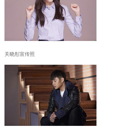
关晓彤宣传照