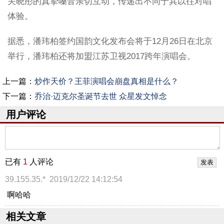
关晓彤的真挚嗓音亲切互动，传递出不同于其以往对唱
体验。
据悉，潘玮柏签约国韵文化发布会将于12月26日在北京
举行，潘玮柏还将加盟江苏卫视2017跨年演唱会。
上一篇：
炒作天价？王菲演唱会崩盘真相是什么？
下一篇：
乔治·迈克尔圣诞节去世 众星发文悼念
用户评论
已有
1
人评论
39.155.35.*
2019/12/22 14:12:54
啊哈哈
相关文章