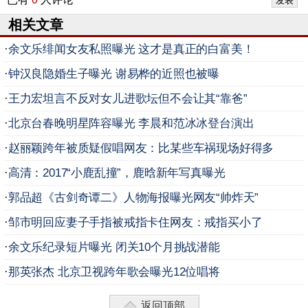
相关文章
·
余文乐绯闻女友私照曝光 这才是真正的白富美！
·
钟汉良隐婚生子曝光 谢易桦的近照也被曝
·
王力宏坦言不反对女儿进歌坛但不会让其“靠爸”
·
北京台春晚明星阵容曝光 李晨和范冰冰登台演出
·
赵丽颖跨年被质疑假唱网友：比某些车祸现场好得多
·
高清：2017“小鹿乱撞”，鹿晗新年写真曝光
·
郭品超《古剑奇谭二》人物海报曝光网友“帅炸天”
·
邹市明回应妻子手指被戒指卡住网友：戒指买小了
·
余文乐纪录短片曝光 闭关10个月挑战潜能
·
那英张杰 北京卫视跨年歌会曝光12位唱将
返回顶部