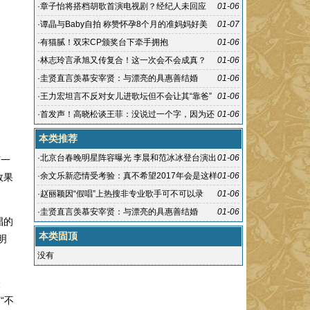
笑(图)
·
章子怡将搭档胡歌首演电视剧？经纪人未回应
01-06
·
谭晶与Baby自拍 称赞怀孕8个月的准妈妈好美
01-07
·
有猫腻！双宋CP颁奖台下牵手拥抱
01-06
·
林志玲言承旭又传复合！这一次会不会成真？
01-06
·
圭贤直言羡慕安宰贤：与漂亮的具惠善结婚
01-06
·
王力宏坦言不反对女儿进歌坛但不会让其“靠爸”
01-06
·
首发声！高晓松谈王菲：没说过一个字，因为还
01-06
没看
本类推荐
·
北京台春晚明星阵容曝光 李晨和范冰冰登台演出
01-06
第一
·
余文乐新恋情受考验：真不希望2017年会是这样
01-06
效果
的开始
·
赵丽颖因“假唱”上热搜非专业歌手可不可以录
01-06
唱？
·
圭贤直言羡慕安宰贤：与漂亮的具惠善结婚
01-06
唱的
本类固顶
明
没有
表
“不