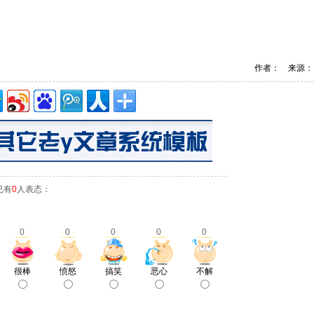
作者： 来源：
已有
0
人表态：
0
0
0
0
0
很棒
愤怒
搞笑
恶心
不解