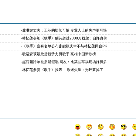
·
龚琳娜丈夫：王菲的堕落可怕 专业人士的失声更可恨
·
林忆莲参加《歌手》酬劳超过2000万粉丝：自降身价
·
《歌手》嘉宾名单公布张靓颖庆幸不与林忆莲同台PK
·
歌浴森获最欣赏新势力男歌手 亮相中国新歌榜
·
赵丽颖跨年被质疑假唱 网友：比某些车祸现场好得多
·
林忆莲参赛《歌手》挨轰！ 歌迷失望：光环要掉了