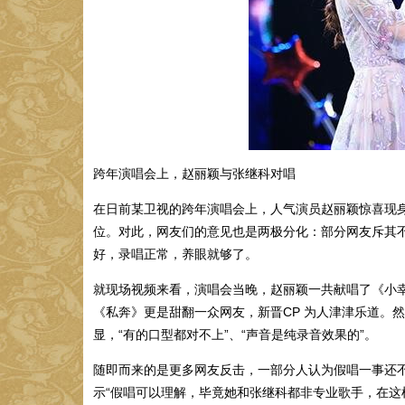
跨年演唱会上，赵丽颖与张继科对唱
在日前某卫视的跨年演唱会上，人气演员赵丽颖惊喜现身
位。对此，网友们的意见也是两极分化：部分网友斥其
好，录唱正常，养眼就够了。
就现场视频来看，演唱会当晚，赵丽颖一共献唱了《小
《私奔》更是甜翻一众网友，新晋CP 为人津津乐道。
显，“有的口型都对不上”、“声音是纯录音效果的”。
随即而来的是更多网友反击，一部分人认为假唱一事还不
示“假唱可以理解，毕竟她和张继科都非专业歌手，在这