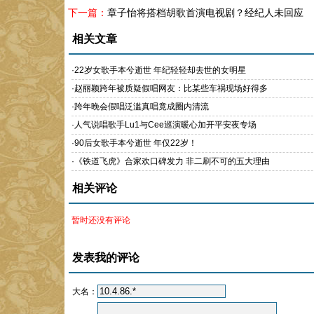
下一篇：
章子怡将搭档胡歌首演电视剧？经纪人未回应
相关文章
·
22岁女歌手本兮逝世 年纪轻轻却去世的女明星
·
赵丽颖跨年被质疑假唱网友：比某些车祸现场好得多
·
跨年晚会假唱泛滥真唱竟成圈内清流
·
人气说唱歌手Lu1与Cee巡演暖心加开平安夜专场
·
90后女歌手本兮逝世 年仅22岁！
·
《铁道飞虎》合家欢口碑发力 非二刷不可的五大理由
相关评论
暂时还没有评论
发表我的评论
大名：