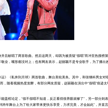
并且献唱了两首歌曲。然后这两天，却因为被质疑“假唱”而冲至热搜榜
不敬业，嘴形都没对上；也有网友表示，赵丽颖不是专业歌手，为了播出
幸运》《私奔到月球》两首歌曲，舞台美轮美奂。其中，和张继科男女对
然而，随着视频热度发酵，有部分网友质疑，赵丽颖在演出中“假唱”痕迹太
能盖棺论定，“假不假唱不知道，反正看得很养眼就够了”，另一部分则
样跨年舞台上为了给大家带来更快乐享受，力求完美，才会如此”，并直言