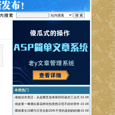
了
本类热门
·
港姐泳衣变迁：从赵雅芝连体装到邱淑贞三点式
01-06
·
俏皮黄一琳潮出新花样街拍竟然示范不好好穿外
01-06
套
·
窦靖童生日晒与王菲合影20年不变的是妈妈的微
01-06