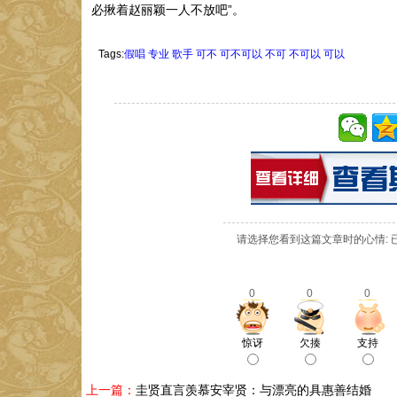
必揪着赵丽颖一人不放吧”。
Tags:
假唱
专业
歌手
可不
可不可以
不可
不可以
可以
请选择您看到这篇文章时的心情: 
0
0
0
惊讶
欠揍
支持
上一篇：
圭贤直言羡慕安宰贤：与漂亮的具惠善结婚