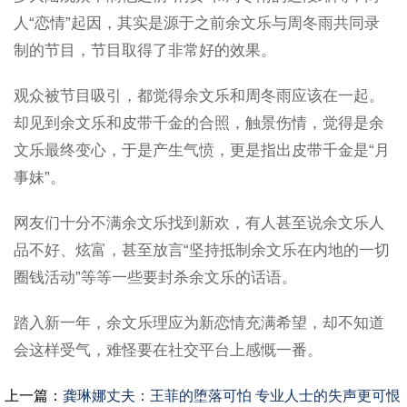
人“恋情”起因，其实是源于之前余文乐与周冬雨共同录
制的节目，节目取得了非常好的效果。
观众被节目吸引，都觉得余文乐和周冬雨应该在一起。
却见到余文乐和皮带千金的合照，触景伤情，觉得是余
文乐最终变心，于是产生气愤，更是指出皮带千金是“月
事妹”。
网友们十分不满余文乐找到新欢，有人甚至说余文乐人
品不好、炫富，甚至放言“坚持抵制余文乐在内地的一切
圈钱活动”等等一些要封杀余文乐的话语。
踏入新一年，余文乐理应为新恋情充满希望，却不知道
会这样受气，难怪要在社交平台上感慨一番。
上一篇：
龚琳娜丈夫：王菲的堕落可怕 专业人士的失声更可恨