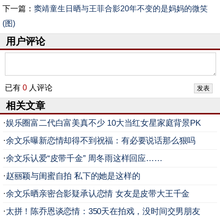
下一篇：
窦靖童生日晒与王菲合影20年不变的是妈妈的微笑
(图)
用户评论
已有
0
人评论
相关文章
·
娱乐圈富二代白富美真不少 10大当红女星家庭背景PK
·
余文乐曝新恋情却得不到祝福：有必要说话那么狠吗
·
余文乐认爱“皮带千金” 周冬雨这样回应……
·
赵丽颖与闺蜜自拍 私下的她是这样的
·
余文乐晒亲密合影疑承认恋情 女友是皮带大王千金
·
太拼！陈乔恩谈恋情：350天在拍戏，没时间交男朋友